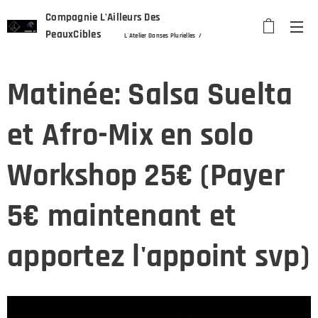
Compagnie L'Ailleurs Des
PeauxCibles
L'Atelier Danses Plurielles /
Stretch'In Dance
/ Alexandra Karsenty
Matinée: Salsa Suelta
et Afro-Mix en solo
Workshop 25€ (Payer
5€ maintenant et
apportez l'appoint svp)