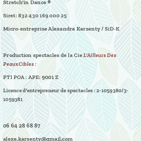
Stretch'in Dance ®
Siret: 832 430 169 000 25
Micro-entreprise Alexandra Karsenty /
SiD-K
Production spectacles
de la
Cie
L'Ailleurs Des
PeauxCibles :
APE: 9001 Z
PTI POA :
Licence d'entrepreneur de spectacles :
2-1059380/3-
1059381
06 64 28 68 87
alexe.karsenty@gmail.com