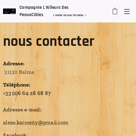
Compagnie L'Ailleurs Des
PeauxCibles
L'Atelier Danses Plurielles /
Stretch'In Dance
/ Alexandra Karsenty
nous contacter
Adresse:
31130 Balma
Téléphone:
+33 (0)6 64 28 68 87
Adresse e-mail:
alexe.karsenty@gmail.com
Facebook: