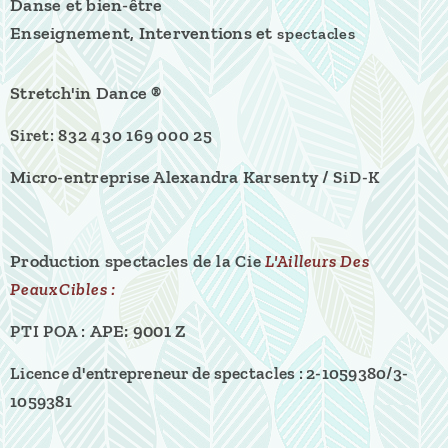
Danse et bien-être
Enseignement, Interventions et
spectacles
Stretch'in Dance ®
Siret: 832 430 169 000 25
Micro-entreprise Alexandra Karsenty /
SiD-K
Production spectacles
de la
Cie
L'Ailleurs Des
PeauxCibles :
APE: 9001 Z
PTI POA :
Licence d'entrepreneur de spectacles :
2-1059380/3-
1059381