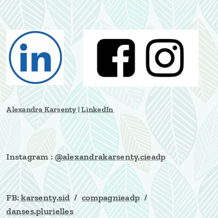
Alexandra Karsenty | LinkedIn
Instagram :
@alexandrakarsenty.cieadp
FB:
karsenty.sid
/
compagnieadp
/
danses.plurielles