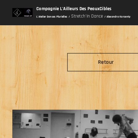
Compagnie L'Ailleurs Des PeauxCibles
Stretch'In Dance
L'Atelier Danses Plurielles /
/ Alexandra Karsenty
Retour