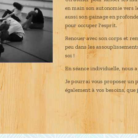
en main son autonomie vers le g
aussi son gainage en profonde
pour occuper l'esprit.
Renouer avec son corps et reme
peu dans les assouplissements
soi !
En séance individuelle, nous
Je pourrai vous proposer un 
également à vos besoins, que j