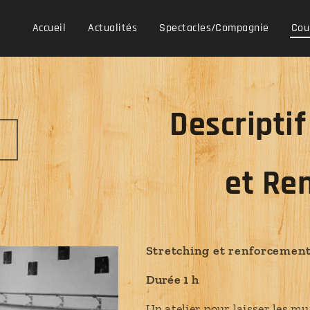
Accueil
Actualités
Spectacles/Compagnie
Cou
Descripti
et Re
Stretching et renforcemen
Durée 1 h
Un atelier pour laisser les mu