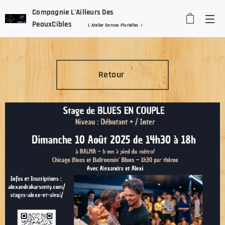
Compagnie L'Ailleurs Des
PeauxCibles
L'Atelier Danses Plurielles /
Stretch'In Dance
/ Alexandra Karsenty
Retour