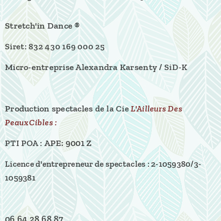
Stretch'in Dance ®
Siret: 832 430 169 000 25
Micro-entreprise Alexandra Karsenty /
SiD-K
Production spectacles
de la
Cie
L'Ailleurs Des
PeauxCibles :
APE: 9001 Z
PTI POA :
Licence d'entrepreneur de spectacles :
2-1059380/3-
1059381
06 64 28 68 87