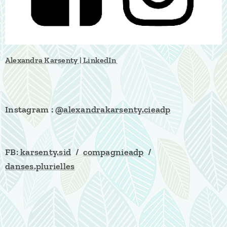
Alexandra Karsenty | LinkedIn
Instagram :
@alexandrakarsenty.cieadp
FB:
karsenty.sid
/
compagnieadp
/
danses.plurielles