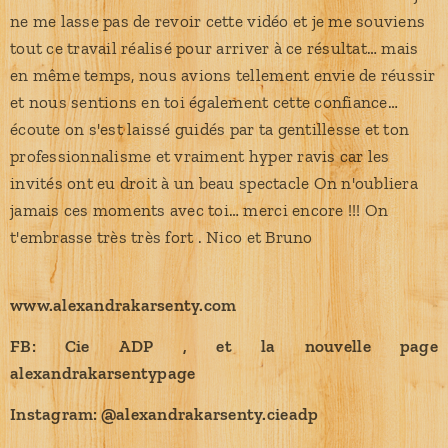
ne me lasse pas de revoir cette vidéo et je me souviens
tout ce travail réalisé pour arriver à ce résultat… mais
en même temps, nous avions tellement envie de réussir
et nous sentions en toi également cette confiance…
écoute on s'est laissé guidés par ta gentillesse et ton
professionnalisme et vraiment hyper ravis car les
invités ont eu droit à un beau spectacle On n'oubliera
jamais ces moments avec toi… merci encore !!! On
t'embrasse très très fort . Nico et Bruno
www.alexandrakarsenty.com
FB: Cie ADP , et la nouvelle page
alexandrakarsentypage
Instagram: @alexandrakarsenty.cieadp