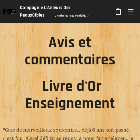
Compagnie L'Ailleurs Des
PeauxCibles
L'Atelier Danses Plurielles /
Stretch'In Dance
/ Alexandra Karsenty
Avis et
commentaires
Livre d'Or
Enseignement
"Que de merveilleux souvenirs… déjà 6 ans ont passé,
c'est fou !!Quel défi tu as réussi à nous faire relever… je